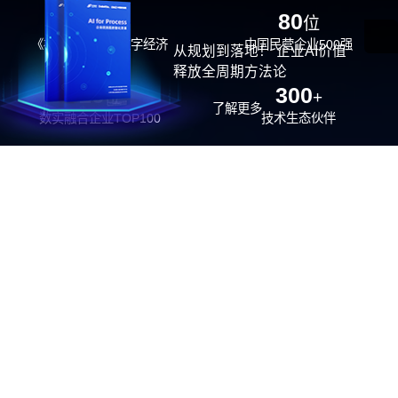
29
80
位
位
《福布斯》中国数字经济
中国民营企业500强
从规划到落地！ 企业AI价值
100强
释放全周期方法论
26
300
位
+
了解更多
数实融合企业TOP100
技术生态伙伴